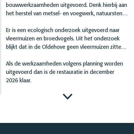
de aannemer op welke momenten de toren open
bouwwerkzaamheden uitgevoerd. Denk hierbij aan
kan blijven voor bezoekers. Zo blijft de Oldehove
het herstel van metsel- en voegwerk, natuurstenen
ook in 2026 zichtbaar en aantrekkelijk. Het is
ornamenten, ijzerconstructies, dakbekleding en
tenslotte het icoon van de stad.
wijzerplaten. De werkzaamheden zijn bepaald in
Er is een ecologisch onderzoek uitgevoerd naar
nauw overleg met een gespecialiseerd
vleermuizen en broedvogels. Uit het onderzoek
adviesbureau voor monumentale gebouwen, de
blijkt dat in de Oldehove geen vleermuizen zitten.
afdeling Monumentenzorg van de gemeente, en
En ook de vliegroutes van vleermuizen en
met de rijksdienst voor het Cultureel Erfgoed
broedvogels worden niet verstoord tijdens de
Als de werkzaamheden volgens planning worden
(RCE).
restauratiewerkzaamheden.
uitgevoerd dan is de restauratie in december
2026 klaar.