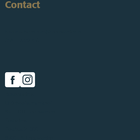
Contact
historischcentrum@leeuwarden.nl
058 – 2332350
Facebook
Instragram
Bezoekadres
Oldehoofsterkerkhof
8911 DH Leeuwarden
Postadres
Postbus 21000
8900 JA Leeuwarden