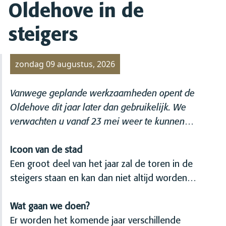
Oldehove in de
steigers
zondag 09 augustus, 2026
Vanwege geplande werkzaamheden opent de
Oldehove dit jaar later dan gebruikelijk. We
verwachten u vanaf 23 mei weer te kunnen
ontvangen.
Icoon van de stad
Een groot deel van het jaar zal de toren in de
steigers staan en kan dan niet altijd worden
bezocht. Historisch Centrum Leeuwarden
en Visit Leeuwarden werken samen aan een
Wat gaan we doen?
programma rond de Oldehove en we bekijken met
Er worden het komende jaar verschillende