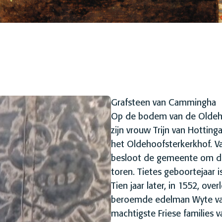
Grafsteen van Cammingha
Op de bodem van de Oldeho
zijn vrouw Trijn van Hotting
het Oldehoofsterkerkhof. V
besloot de gemeente om de
toren. Tietes geboortejaar i
Tien jaar later, in 1552, over
beroemde edelman Wyte van
machtigste Friese families va