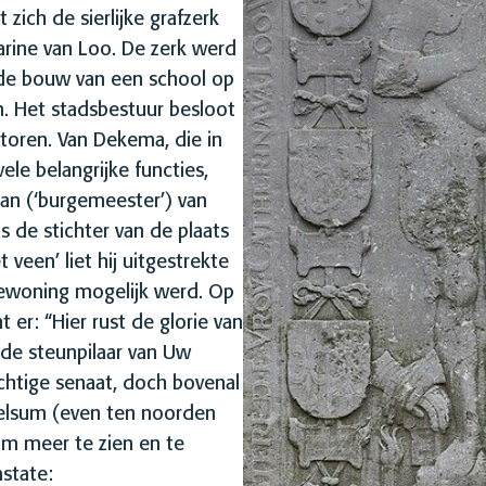
zich de sierlijke grafzerk
rine van Loo. De zerk werd
de bouw van een school op
. Het stadsbestuur besloot
 toren. Van Dekema, die in
ele belangrijke functies,
man (‘burgemeester’) van
s de stichter van de plaats
een’ liet hij uitgestrekte
ewoning mogelijk werd. Op
at er: “Hier rust de glorie van
nde steunpilaar van Uw
achtige senaat, doch bovenal
Jelsum (even ten noorden
m meer te zien en te
astate: