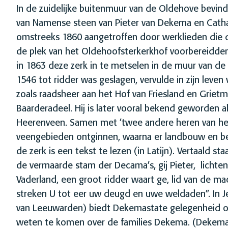
In de zuidelijke buitenmuur van de Oldehove bevindt 
van Namense steen van Pieter van Dekema en Catha
omstreeks 1860 aangetroffen door werklieden die 
de plek van het Oldehoofsterkerkhof voorbereidden
in 1863 deze zerk in te metselen in de muur van de
1546 tot ridder was geslagen, vervulde in zijn leven v
zoals raadsheer aan het Hof van Friesland en Griet
Baarderadeel. Hij is later vooral bekend geworden al
Heerenveen. Samen met ’twee andere heren van het v
veengebieden ontginnen, waarna er landbouw en b
de zerk is een tekst te lezen (in Latijn). Vertaald sta
de vermaarde stam der Decama’s, gij Pieter, lichte
Vaderland, een groot ridder waart ge, lid van de m
streken U tot eer uw deugd en uwe weldaden”. In 
van Leeuwarden) biedt Dekemastate gelegenheid o
weten te komen over de families Dekema. (Dekem