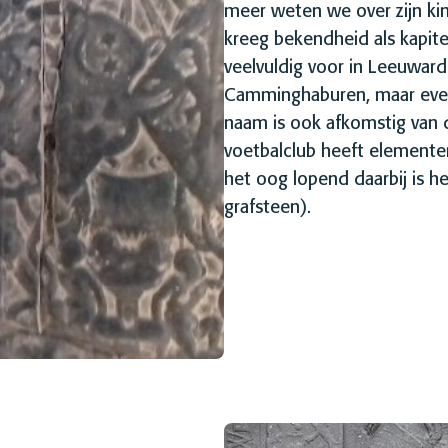
meer weten we over zijn kin
kreeg bekendheid als kapit
veelvuldig voor in Leeuward
Camminghaburen, maar even
naam is ook afkomstig van
voetbalclub heeft elementen
het oog lopend daarbij is h
grafsteen).