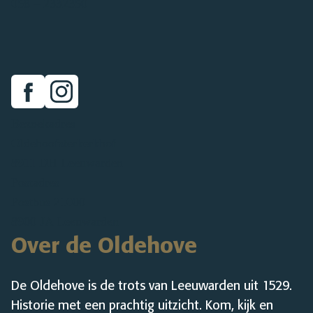
058 – 2332350
Facebook
Instragram
Bezoekadres
Oldehoofsterkerkhof
8911 DH Leeuwarden
Postadres
Postbus 21000
8900 JA Leeuwarden
Over de Oldehove
De Oldehove is de trots van Leeuwarden uit 1529.
Historie met een prachtig uitzicht. Kom, kijk en