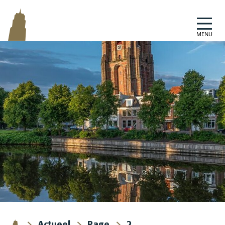
Skip naar content
MENU
Actueel
Page
2